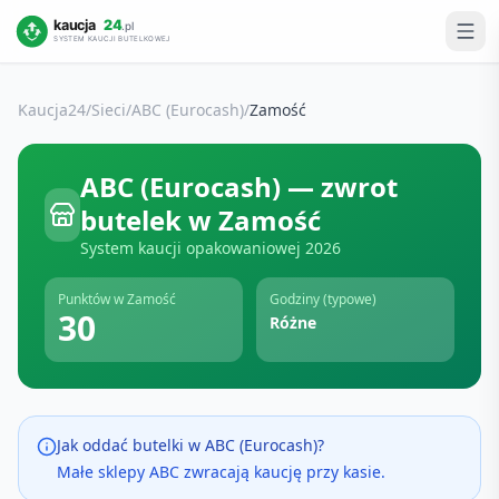
Kaucja24
/
Sieci
/
ABC (Eurocash)
/
Zamość
ABC (Eurocash)
— zwrot
butelek w
Zamość
System kaucji opakowaniowej
2026
Punktów w
Zamość
Godziny (typowe)
30
Różne
Jak oddać butelki w
ABC (Eurocash)
?
Małe sklepy ABC zwracają kaucję przy kasie.