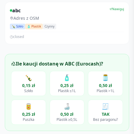
Nawiguj
abc
Adres z OSM
🍾 Szkło
🧴 Plastik
Czynny
closed
Ile kaucji dostanę w
ABC (Eurocash)
?
🍾
🧴
🫙
0,15 zł
0,25 zł
0,50 zł
Szkło
Plastik ≤1L
Plastik >1L
🥫
🍶
🧾
0,25 zł
0,50 zł
TAK
Puszka
Plastik ≥0,5L
Bez paragonu?