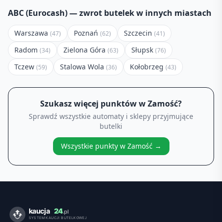
ABC (Eurocash)
— zwrot butelek w innych miastach
Warszawa
Poznań
Szczecin
(
47
)
(
62
)
(
41
)
Radom
Zielona Góra
Słupsk
(
34
)
(
63
)
(
76
)
Tczew
Stalowa Wola
Kołobrzeg
(
59
)
(
36
)
(
43
)
Szukasz więcej punktów w
Zamość
?
Sprawdź wszystkie automaty i sklepy przyjmujące
butelki
Wszystkie punkty w
Zamość
→