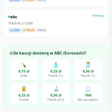
Nawiguj
abc
Adres z OSM
🍾 Szkło
🧴 Plastik
Czynny
Ile kaucji dostanę w
ABC (Eurocash)
?
🍾
🧴
🫙
0,15 zł
0,25 zł
0,50 zł
Szkło
Plastik ≤1L
Plastik >1L
🥫
🍶
🧾
0,25 zł
0,50 zł
TAK
Puszka
Plastik ≥0,5L
Bez paragonu?