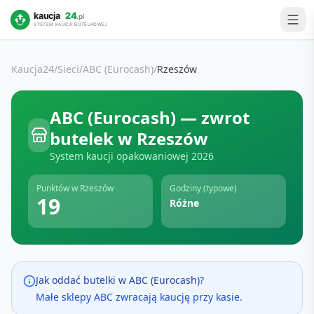
Kaucja24
/
Sieci
/
ABC (Eurocash)
/
Rzeszów
ABC (Eurocash)
— zwrot
butelek w
Rzeszów
System kaucji opakowaniowej
2026
Punktów w
Rzeszów
Godziny (typowe)
19
Różne
Jak oddać butelki w
ABC (Eurocash)
?
Małe sklepy ABC zwracają kaucję przy kasie.