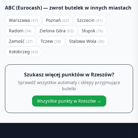
ABC (Eurocash)
— zwrot butelek w innych miastach
Warszawa
Poznań
Szczecin
(
47
)
(
62
)
(
41
)
Radom
Zielona Góra
Słupsk
(
34
)
(
63
)
(
76
)
Zamość
Tczew
Stalowa Wola
(
37
)
(
59
)
(
36
)
Kołobrzeg
(
43
)
Szukasz więcej punktów w
Rzeszów
?
Sprawdź wszystkie automaty i sklepy przyjmujące
butelki
Wszystkie punkty w
Rzeszów
→