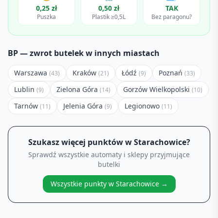
0,25 zł
0,50 zł
TAK
Puszka
Plastik ≥0,5L
Bez paragonu?
BP
— zwrot butelek w innych miastach
Warszawa
Kraków
Łódź
Poznań
(
43
)
(
21
)
(
9
)
(
33
)
Lublin
Zielona Góra
Gorzów Wielkopolski
(
9
)
(
14
)
(
10
)
Tarnów
Jelenia Góra
Legionowo
(
11
)
(
9
)
(
11
)
Szukasz więcej punktów w
Starachowice
?
Sprawdź wszystkie automaty i sklepy przyjmujące
butelki
Wszystkie punkty w
Starachowice
→