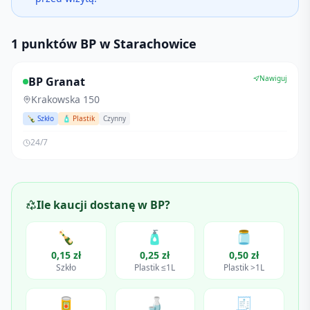
1 punktów BP w Starachowice
Nawiguj
BP Granat
Krakowska 150
🍾 Szkło
🧴 Plastik
Czynny
24/7
Ile kaucji dostanę w
BP
?
🍾
🧴
🫙
0,15 zł
0,25 zł
0,50 zł
Szkło
Plastik ≤1L
Plastik >1L
🥫
🍶
🧾