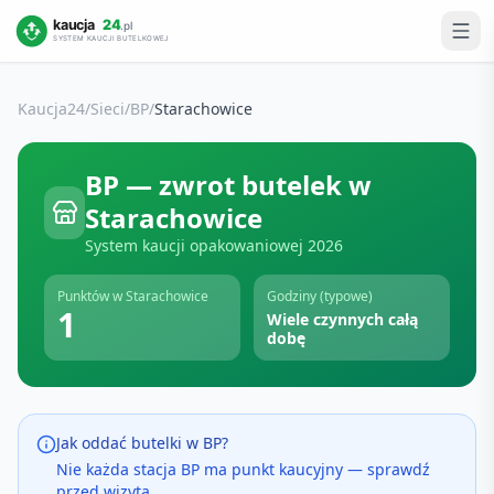
Kaucja24
/
Sieci
/
BP
/
Starachowice
BP
— zwrot butelek w
Starachowice
System kaucji opakowaniowej
2026
Punktów w
Starachowice
Godziny (typowe)
1
Wiele czynnych całą
dobę
Jak oddać butelki w
BP
?
Nie każda stacja BP ma punkt kaucyjny — sprawdź
przed wizytą.