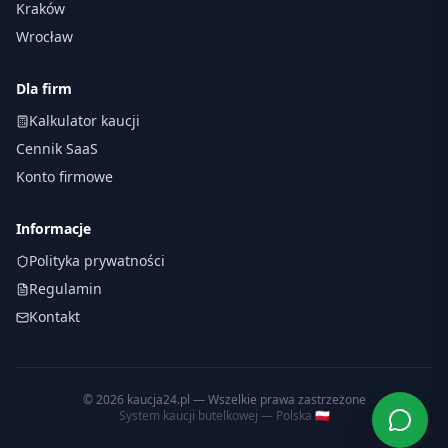
Kraków
Wrocław
Dla firm
Kalkulator kaucji
Cennik SaaS
Konto firmowe
Informacje
Polityka prywatności
Regulamin
Kontakt
©
2026
kaucja24.pl — Wszelkie prawa zastrzeżone
System kaucji butelkowej — Polska 🇵🇱