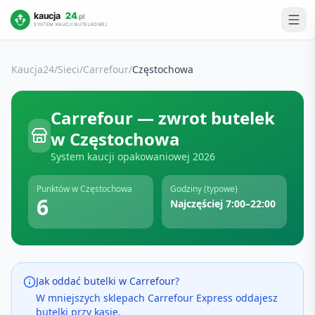
Kaucja24
/
Sieci
/
Carrefour
/
Częstochowa
Carrefour
— zwrot butelek
w
Częstochowa
System kaucji opakowaniowej
2026
Punktów w
Częstochowa
Godziny (typowe)
6
Najczęściej 7:00–22:00
Jak oddać butelki w
Carrefour
?
W mniejszych sklepach Carrefour Express oddajesz
butelki przy kasie.