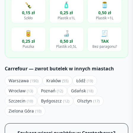
🍾
🧴
🫙
0,15 zł
0,25 zł
0,50 zł
Szkło
Plastik ≤1L
Plastik >1L
🥫
🍶
🧾
0,25 zł
0,50 zł
TAK
Puszka
Plastik ≥0,5L
Bez paragonu?
Carrefour
— zwrot butelek w innych miastach
Warszawa
Kraków
Łódź
(
190
)
(
55
)
(
19
)
Wrocław
Poznań
Gdańsk
(
13
)
(
12
)
(
18
)
Szczecin
Bydgoszcz
Olsztyn
(
10
)
(
12
)
(
17
)
Zielona Góra
(
10
)