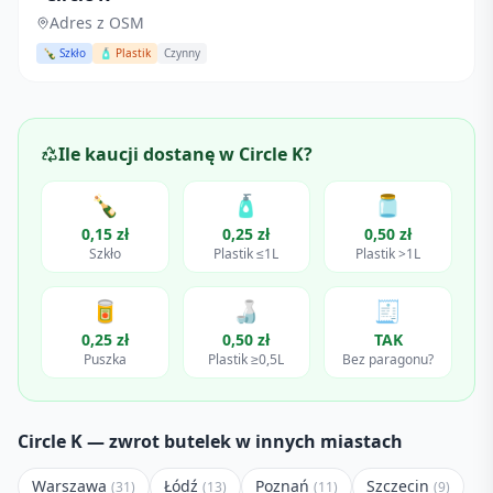
Adres z OSM
🍾 Szkło
🧴 Plastik
Czynny
Ile kaucji dostanę w
Circle K
?
🍾
🧴
🫙
0,15 zł
0,25 zł
0,50 zł
Szkło
Plastik ≤1L
Plastik >1L
🥫
🍶
🧾
0,25 zł
0,50 zł
TAK
Puszka
Plastik ≥0,5L
Bez paragonu?
Circle K
— zwrot butelek w innych miastach
Warszawa
Łódź
Poznań
Szczecin
(
31
)
(
13
)
(
11
)
(
9
)