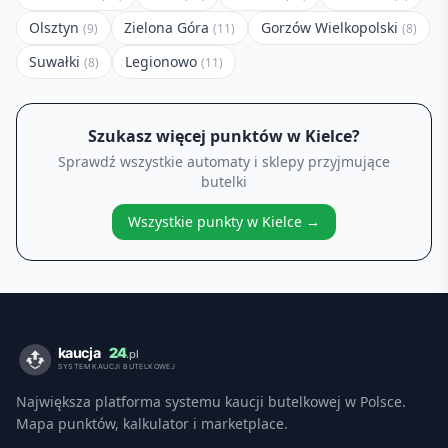
Olsztyn
Zielona Góra
Gorzów Wielkopolski
(
9
)
(
11
)
(
8
)
Suwałki
Legionowo
(
8
)
(
11
)
Szukasz więcej punktów w
Kielce
?
Sprawdź wszystkie automaty i sklepy przyjmujące
butelki
Wszystkie punkty w
Kielce
→
Największa platforma systemu kaucji butelkowej w Polsce.
Mapa punktów, kalkulator i marketplace.