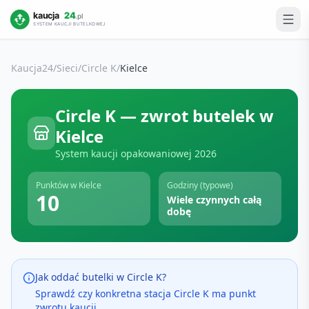
Kaucja24
/
Sieci
/
Circle K
/
Kielce
Circle K
— zwrot butelek w
Kielce
System kaucji opakowaniowej
2026
Punktów w
Kielce
Godziny (typowe)
10
Wiele czynnych całą
dobę
Jak oddać butelki w
Circle K
?
Sprawdź czy konkretna stacja Circle K ma punkt
zwrotu kaucji.