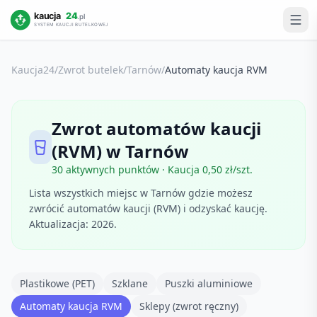
Kaucja24
/
Zwrot butelek
/
Tarnów
/
Automaty kaucja RVM
Zwrot
automatów kaucji
(RVM)
w
Tarnów
30
aktywnych punktów · Kaucja 0,50 zł/szt.
Lista wszystkich miejsc w
Tarnów
gdzie możesz
zwrócić
automatów kaucji (RVM)
i odzyskać kaucję.
Aktualizacja:
2026
.
Plastikowe (PET)
Szklane
Puszki aluminiowe
Automaty kaucja RVM
Sklepy (zwrot ręczny)